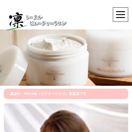
凛はDr．Recella（ドクターリセラ）取扱店です