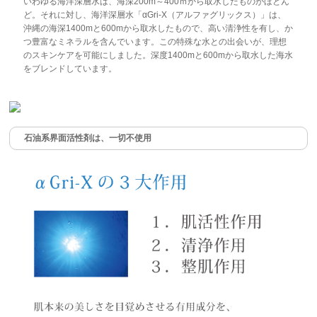
いわゆる海洋深層水は、海深200m～400ｍから取水したものがほとん
ど。それに対し、海洋深層水「αGri-X（アルファグリックス）」は、
沖縄の海深1400mと600mから取水したもので、高い清浄性を有し、か
つ豊富なミネラルを含んでいます。この特殊な水との出会いが、理想
のスキンケアを可能にしました。深度1400mと600mから取水した海水
をブレンドしています。
石油系界面活性剤は、一切不使用